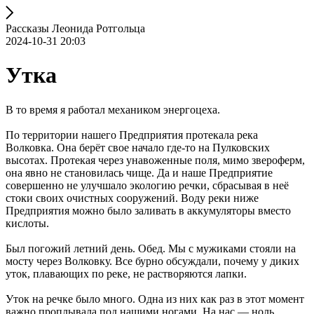
Рассказы Леонида Ротгольца
2024-10-31 20:03
Утка
В то время я работал механиком энергоцеха.
По территории нашего Предприятия протекала река
Волковка. Она берёт свое начало где-то на Пулковских
высотах. Протекая через унавоженные поля, мимо звероферм,
она явно не становилась чище. Да и наше Предприятие
совершенно не улучшало экологию речки, сбрасывая в неё
стоки своих очистных сооружений. Воду реки ниже
Предприятия можно было заливать в аккумуляторы вместо
кислоты.
Был погожий летний день. Обед. Мы с мужиками стояли на
мосту через Волковку. Все бурно обсуждали, почему у диких
уток, плавающих по реке, не растворяются лапки.
Уток на речке было много. Одна из них как раз в этот момент
важно проплывала под нашими ногами. На нас — ноль