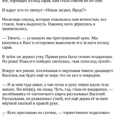
ног, торчащих из-под сарая, нам стало совсем не по себе.
И вдруг кто-то ляпнул: «Никак загрыз, Ирод!?»
Несколько секунд, которые показались нам вечностью, все
стояли, боясь выдохнуть. Наконец ноги дёрнулись и
зашевелились.
— Тяните, — услышали мы приглушенный крик. Мы
кинулись к Васе и осторожно выволокли его за ноги из-под
сарая.
В зубах он держал утку. Правая рука была сильно исцарапана.
Но рожа! Рожа его победно светилась, «как попа под луной».
Вокруг все ржали, похлопывая и ощупывая тяжело дышащего
Василия, как будто ещё не веря, что он цел и невредим.
— Я за ним туда шмыг, а там тесно и руку левую вдоль тела
зажало. Ни вперёд, ни назад. Чуть, гад, глаза не выцарапал, —
захлёбываясь от охотничьего азарта рассказывал Василий.
Рассказывая, он размахивал уткой, всё ещё держа её за шею
мёртвой хваткой в правой руке.
— Всех приглашаю на супчик, — торжественно подытожил