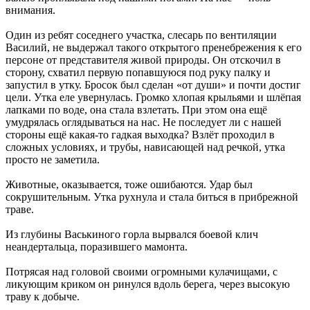
внимания.
Один из ребят соседнего участка, слесарь по вентиляции
Василий, не выдержал такого открытого пренебрежения к его
персоне от представителя живой природы. Он отскочил в
сторону, схватил первую попавшуюся под руку палку и
запустил в утку. Бросок был сделан «от души» и почти достиг
цели. Утка еле увернулась. Громко хлопая крыльями и шлёпая
лапками по воде, она стала взлетать. При этом она ещё
умудрялась оглядываться на нас. Не последует ли с нашей
стороны ещё какая-то гадкая выходка? Взлёт проходил в
сложных условиях, и трубы, нависающей над речкой, утка
просто не заметила.
Животные, оказывается, тоже ошибаются. Удар был
сокрушительным. Утка рухнула и стала биться в прибрежной
траве.
Из глубины Васькиного горла вырвался боевой клич
неандертальца, поразившего мамонта.
Потрясая над головой своими огромными кулачищами, с
ликующим криком он ринулся вдоль берега, через высокую
траву к добыче.