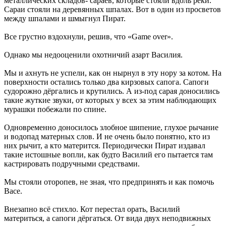
металлических складов- сараев, которые стояли вдоль реки.
Сараи стояли на деревянных шпалах. Вот в один из просветов
между шпалами и шмыгнул Пират.
Все грустно вздохнули, решив, что «Game over».
Однако мы недооценили охотничий азарт Василия.
Мы и ахнуть не успели, как он нырнул в эту нору за котом. На
поверхности остались только два кирзовых сапога. Сапоги
судорожно дёргались и крутились. А из-под сарая доносились
такие жуткие звуки, от которых у всех за этим наблюдающих
мурашки побежали по спине.
Одновременно доносилось злобное шипение, глухое рычание
и водопад матерных слов. И не очень было понятно, кто из
них рычит, а кто матерится. Периодически Пират издавал
такие истошные вопли, как будто Василий его пытается там
кастрировать подручными средствами.
Мы стояли оторопев, не зная, что предпринять и как помочь
Васе.
Внезапно всё стихло. Кот перестал орать, Василий
материться, а сапоги дёргаться. От вида двух неподвижных