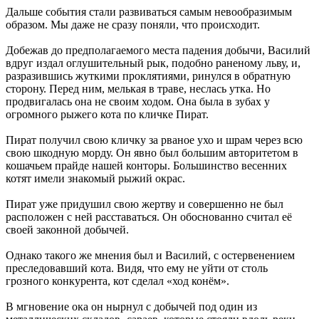
Дальше события стали развиваться самым невообразимым
образом. Мы даже не сразу поняли, что происходит.
Добежав до предполагаемого места падения добычи, Василий
вдруг издал оглушительный рык, подобно раненому льву, и,
разразившись жуткими проклятиями, ринулся в обратную
сторону. Перед ним, мелькая в траве, неслась утка. Но
продвигалась она не своим ходом. Она была в зубах у
огромного рыжего кота по кличке Пират.
Пират получил свою кличку за рваное ухо и шрам через всю
свою шкодную морду. Он явно был большим авторитетом в
кошачьем прайде нашей конторы. Большинство весенних
котят имели знакомый рыжий окрас.
Пират уже придушил свою жертву и совершенно не был
расположен с ней расставаться. Он обоснованно считал её
своей законной добычей.
Однако такого же мнения был и Василий, с остервенением
преследовавший кота. Видя, что ему не уйти от столь
грозного конкурента, кот сделал «ход конём».
В мгновение ока он нырнул с добычей под один из